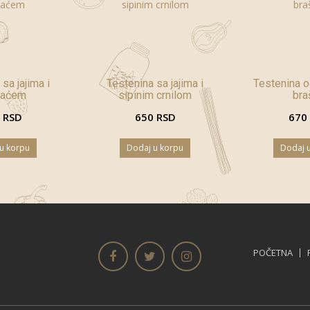
sa jajima i
Testenina sa jajima i
Testenina o
naćem
sipinim crnilom
bra
 RSD
650 RSD
670
u korpu
Dodaj u korpu
Dodaj 
POČETNA