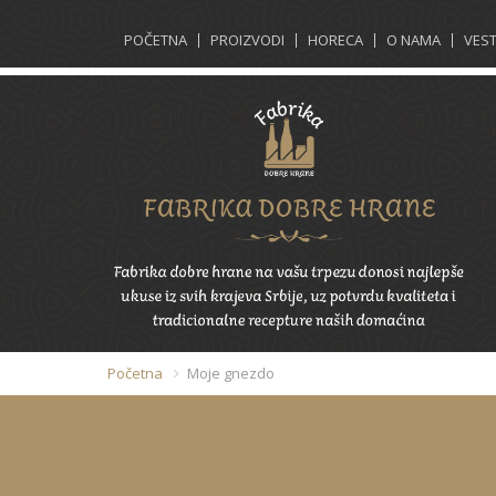
POČETNA
PROIZVODI
HORECA
O NAMA
VEST
Početna
Moje gnezdo