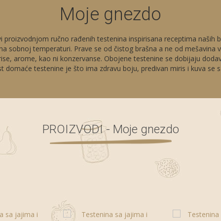
Moje gnezdo
proizvodnjom ručno rađenih testenina inspirisana receptima naših baka
še na sobnoj temperaturi. Prave se od čistog brašna a ne od mešavina 
mirise, arome, kao ni konzervanse. Obojene testenine se dobijaju doda
t domaće testenine je što ima zdravu boju, predivan miris i kuva se
PROIZVODI - Moje gnezdo