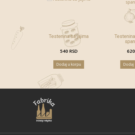
Testenina sa jajima
Testenina 
spa
540 RSD
620
Dodaj u korpu
Dodaj 