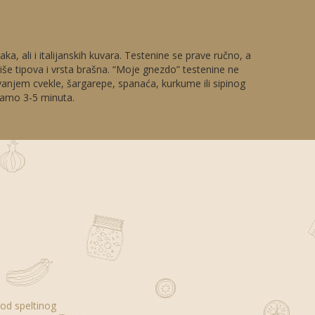
, ali i italijanskih kuvara. Testenine se prave ručno, a
više tipova i vrsta brašna. “Moje gnezdo” testenine ne
vanjem cvekle, šargarepe, spanaća, kurkume ili sipinog
 samo 3-5 minutа.