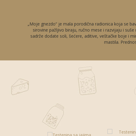
„Moje gnezdo“ je mala porodična radionica koja se bavi 
sirovine pažljivo biraju, ručno mese i razvijaju i su
sadrže dodate soli, šećere, aditive, veštačke boje i 
mastila. Prednos