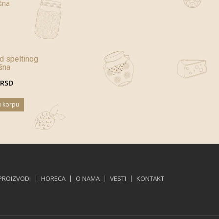
d speltinog
šna
 RSD
u korpu
PROIZVODI
HORECA
O NAMA
VESTI
KONTAKT